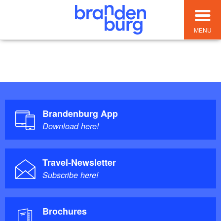
MENU
kein Template ausgewählt
Brandenburg App
Download here!
Travel-Newsletter
Subscribe here!
Brochures