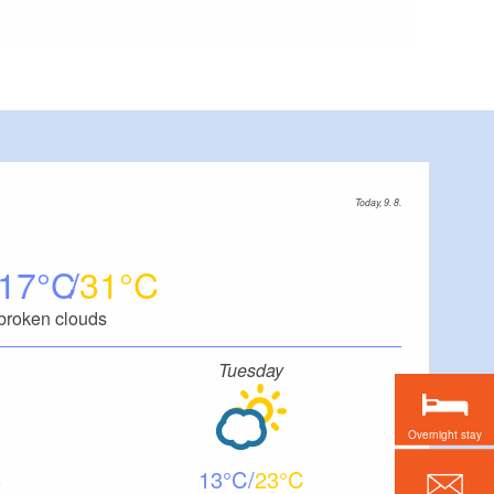
Today, 9. 8.
17
31
broken clouds
Tuesday
Overnight stay
13
23