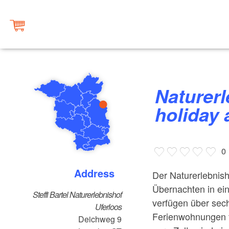
Naturerlebnishof Uferloos,
holiday
0
Address
Der Naturerlebnish
Übernachten in ei
Steffi Bartel Naturerlebnishof
verfügen über sec
Uferloos
Ferienwohnungen f
Deichweg 9