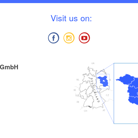
V
isit us on:
g GmbH