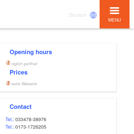
Deutsch
MENU
Opening hours
täglich geöffnet
Prices
siehe Webseite
Contact
Tel.:
033478-38976
Tel.:
0173-1726205