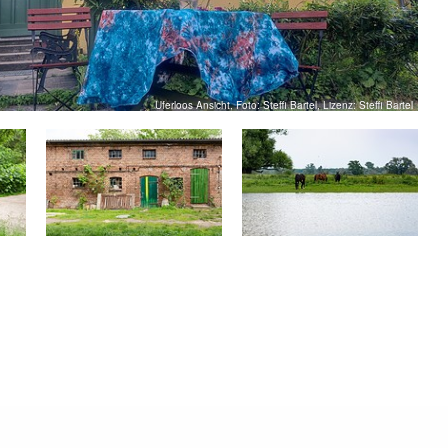
Uferloos Ansicht, Foto: Steffi Bartel, Lizenz: Steffi Bartel