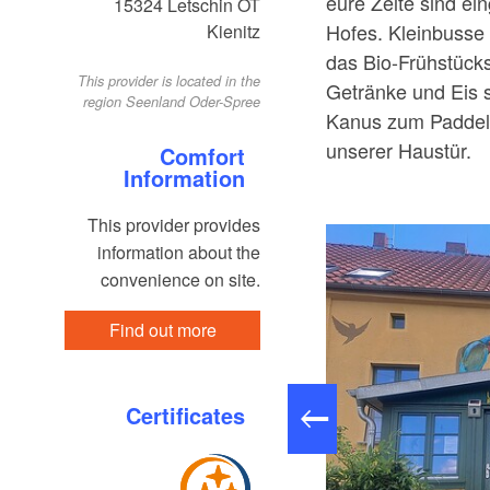
eure Zelte sind ei
15324
Letschin OT
Hofes. Kleinbusse
Kienitz
das Bio-Frühstück
This provider is located in the
Getränke und Eis s
region Seenland Oder-Spree
Kanus zum Paddeln 
unserer Haustür.
Comfort
Information
This provider provides
information about the
convenience on site.
Find out more
Certificates