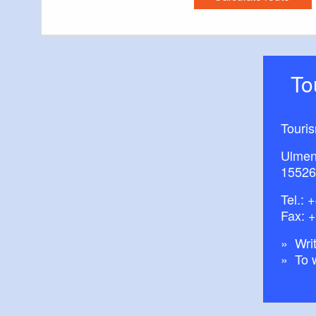
T
Touri
Ulmen
15526
Tel.:
+
Fax: 
Writ
To 