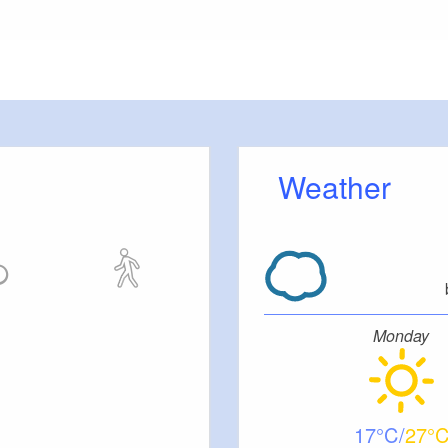
or outside)
benerdiger Aussenberich, FeWo 1 Stockwerck
Weather
Monday
17
27