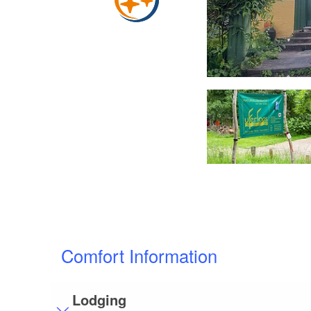
Aussenansicht FeWo , Foto: Steffi Bartel, Lizenz: Steffi Bartel
Comfort Information
Lodging