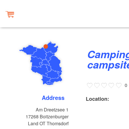
Campingplatz am Dreetzsee,
campsit
0
Address
Location:
Am Dreetzsee 1
17268
Boitzenburger
Land OT Thomsdorf