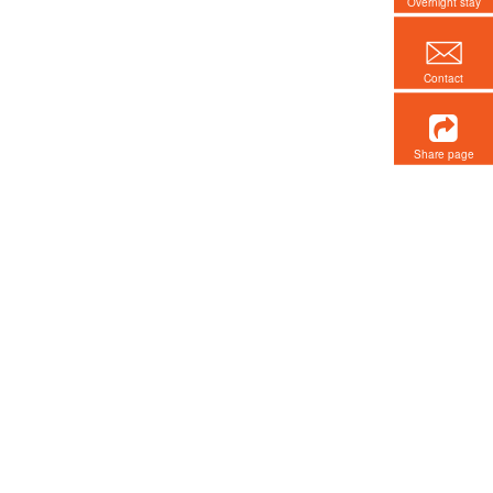
Overnight stay
Contact
Share page