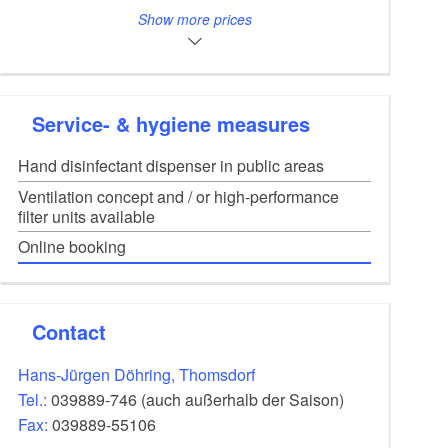
Wohnwagen/Wohnmobil
9,00-14,00
EUR
Show more prices
(Wasser-u. Abwasseranschluss,
Sat-Anschluss) inkl. Pkw
PKW auf separatem Parkplatz
Caravan bis 7,5 m, Kleinbus ohne
4,50-7,50
EUR
Service- & hygiene measures
Vorzelt, Wohnmobil bis 7,5 m
Haustiere nur mit Leine (in der
3,00
EUR
Hand disinfectant dispenser in public areas
Hauptsaison begrenzt)
Ventilation concept and / or high-performance
filter units available
Please note dates of seasons. Please refer to the
company's website for a detailed list of prices.
Online booking
Contact
Hans-Jürgen Döhring, Thomsdorf
Tel.:
039889-746 (auch außerhalb der Saison)
Fax:
039889-55106